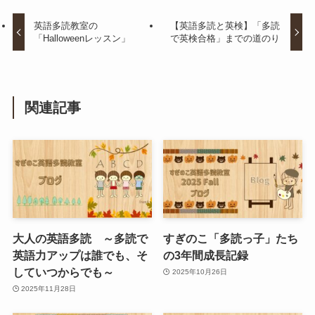
英語多読教室の
【英語多読と英検】「多読
「Halloweenレッスン」
で英検合格」までの道のり
関連記事
大人の英語多読 ～多読で
すぎのこ「多読っ子」たち
英語力アップは誰でも、そ
の3年間成長記録
していつからでも～
2025年10月26日
2025年11月28日